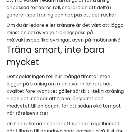
att målvakter redan från unga år får träning
anpassad för deras roll, snarare än att delta i
generell spelträning och hoppas att det räcker.
Om du är ledare eller tränare är det värt att lägga
minst en del av varje träningspass på
målvaktsspecifika övningar, även på motionsnivå.
Träna smart, inte bara
mycket
Det spelar ingen roll hur många timmar man
lägger på träning om man övar in fel rörelser.
Kvalitet före kvantitet gäller särskilt i teknikträning
– och det innebär att träna långsamt och
medvetet till en början, för att sedan öka tempot
när rörelsen sitter.
Unihoc rekommenderar att spelare regelbundet
går tillbaka till grundövningar, oavsett nivå, just för