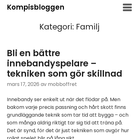
Hoppa
Kompisbloggen
till
innehåll
Kategori:
Familj
Bli en bättre
innebandyspelare –
tekniken som gör skillnad
mars 17, 2026
av mobboffret
Innebandy ser enkelt ut när det flödar på. Men
bakom varje precis passning och hårt skott finns
grundläggande teknik som tar tid att bygga – och
som många aldrig riktigt tar sig tid att träna på.
Det är synd, för det är just tekniken som avgör hur
roligt spelet blir på lång sikt.