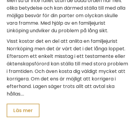
Men så är inte fallet utan de båda orden har helt
olika betydelse och kan därmed ställa till med alla
möjliga besvär för din parter om olyckan skulle
vara framme. Med hjälp av en familjejurist
Linköping undviker du problem på lång sikt.
Visst kostar det en del att anlita en familjejurist
Norrköping men det är värt det i det långa loppet.
Eftersom ett enkelt misstag i ett testamente eller
äktenskapsförord kan ställa till med stora problem
i framtiden. Och även kosta dig väldigt mycket att
korrigera. Om det ens är möjligt att korrigera i
efterhand. Lagen säger trots allt att avtal ska
hållas.…
Läs mer