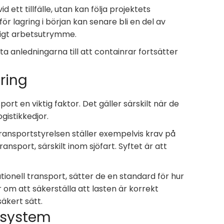
d ett tillfälle, utan kan följa projektets
ör lagring i början kan senare bli en del av
lligt arbetsutrymme.
anledningarna till att containrar fortsätter
ring
ort en viktig faktor. Det gäller särskilt när de
ogistikkedjor.
. Transportstyrelsen ställer exempelvis krav på
ansport, särskilt inom sjöfart. Syftet är att
ionell transport, sätter de en standard för hur
 om att säkerställa att lasten är korrekt
äkert sätt.
a system