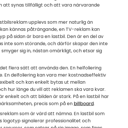
att synas tillfälligt och att vara närvarande
stbilsreklam upplevs som mer naturlig än
s kan kännas påträngande, en TV-reklam kan
p på sidan är bara en lastbil. Den är en del av
ttas inte som störande, och därför skapar den inte
yger sig in, nästan omärkligt, och etsar sig
det flera sätt att använda den. En helfoliering
re. En delfoliering kan vara mer kostnadseffektiv
exibelt och kan enkelt bytas ut mellan
h hur länge du vill att reklamen ska vara kvar.
r enkelt och att bilden är stark. På en lastbil har
pmärksamheten, precis som på en
billboard
.
ilsreklam som är värd att nämna. En lastbil som
s logotyp signalerar professionalitet och
ar resurser, som satsar på sin image, som finns