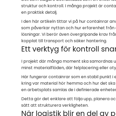
struktur och kontroll. I många projekt är conta
en praktisk detalj.
I den här artikeln tittar vi på hur containrar 
som påverkar nyttan och hur erfarenhet från 
lösningar. Vi berör även övergripande krav från
kopplat till transport och säker hantering.
Ett verktyg för kontroll sn
I projekt där många moment ska samordnas upp
minst materialflöden, där felplacering eller oty
Här fungerar containrar som en stabil punkt i 
kring var material hör hemma och hur det ska ha
en arbetsplats samlas de i definierade enheter
Detta gör det enklare att följa upp, planera och
sätt att strukturera verkligheten.
När logistik blir en del av