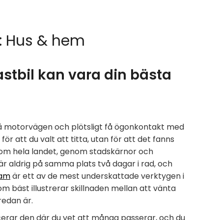
:
Hus & hem
astbil kan vara din bästa
 på motorvägen och plötsligt få ögonkontakt med
 för att du valt att titta, utan för att det fanns
genom hela landet, genom stadskärnor och
är aldrig på samma plats två dagar i rad, och
lam
är ett av de mest underskattade verktygen i
 bäst illustrerar skillnaden mellan att vänta
redan är.
cerar den där du vet att många passerar, och du