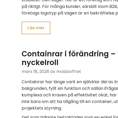
på riktigt. För många kunder, särskilt inom B2B, 
företags logotyp på vägen är en bekräftelse p
Läs mer
Containrar i förändring – 
nyckelroll
mars 18, 2026
av mobboffret
Containrar har länge varit en självklar del av 
bakgrunden, fyllt sin funktion och sällan ifråga
komplexa och kraven på effektivitet ökat, har 
inte bara om att ha tillgång till en container,
projektets styrning.
Det som tidigare betraktades som en enkel lösni