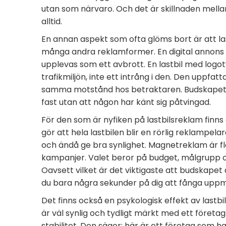
utan som närvaro. Och det är skillnaden mellan 
alltid.
En annan aspekt som ofta glöms bort är att la
många andra reklamformer. En digital annon
upplevas som ett avbrott. En lastbil med logoty
trafikmiljön, inte ett intrång i den. Den uppfa
samma motstånd hos betraktaren. Budskapet sm
fast utan att någon har känt sig påtvingad.
För den som är nyfiken på lastbilsreklam finns 
gör att hela lastbilen blir en rörlig reklampela
och ändå ge bra synlighet. Magnetreklam är fl
kampanjer. Valet beror på budget, målgrupp oc
Oavsett vilket är det viktigaste att budskapet ä
du bara några sekunder på dig att fånga up
Det finns också en psykologisk effekt av lastb
är väl synlig och tydligt märkt med ett företag
stabilitet. Den säger: här är ett företag som h