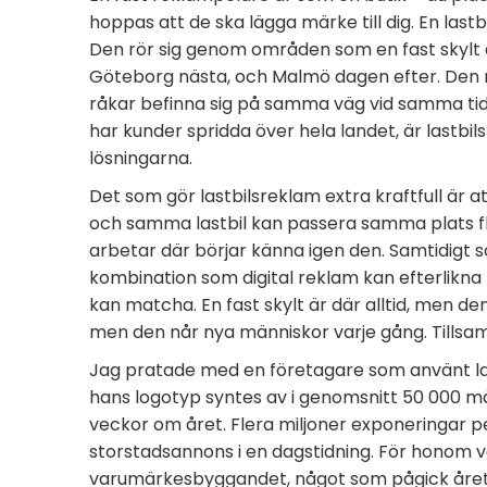
hoppas att de ska lägga märke till dig. En las
Den rör sig genom områden som en fast skylt a
Göteborg nästa, och Malmö dagen efter. Den nå
råkar befinna sig på samma väg vid samma tid. 
har kunder spridda över hela landet, är lastbi
lösningarna.
Det som gör lastbilsreklam extra kraftfull är 
och samma lastbil kan passera samma plats fl
arbetar där börjar känna igen den. Samtidigt 
kombination som digital reklam kan efterlikna
kan matcha. En fast skylt är där alltid, men de
men den når nya människor varje gång. Tills
Jag pratade med en företagare som använt last
hans logotyp syntes av i genomsnitt 50 000 mä
veckor om året. Flera miljoner exponeringar pe
storstadsannons i en dagstidning. För honom v
varumärkesbyggandet, något som pågick året ru