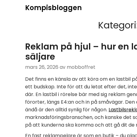
Hoppa
Kompisbloggen
till
innehåll
Kategori
Reklam på hjul – hur en l
säljare
mars 26, 2026
av mobboffret
Det finns en känsla av att köra om en lastbil
ett budskap. Inte för att du letat efter det, inte
där. En lastbil i rörelse bär med sig reklam 
förorter, längs E4:an och in på småvägar. Den 
ändå är den alltid synlig för någon.
Lastbilsrek
marknadsföringsbranschen, och kanske det som
på att kunderna ska komma och att gå dit de 
En fast reklampelare är som en butik – du pla