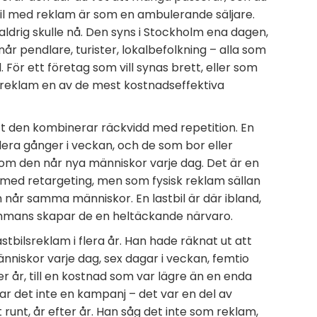
tbil med reklam är som en ambulerande säljare.
ldrig skulle nå. Den syns i Stockholm ena dagen,
r pendlare, turister, lokalbefolkning – alla som
För ett företag som vill synas brett, eller som
lsreklam en av de mest kostnadseffektiva
att den kombinerar räckvidd med repetition. En
era gånger i veckan, och de som bor eller
som den når nya människor varje dag. Det är en
 med retargeting, men som fysisk reklam sällan
n når samma människor. En lastbil är där ibland,
ammans skapar de en heltäckande närvaro.
bilsreklam i flera år. Han hade räknat ut att
nniskor varje dag, sex dagar i veckan, femtio
r år, till en kostnad som var lägre än en enda
ar det inte en kampanj – det var en del av
nt, år efter år. Han såg det inte som reklam,